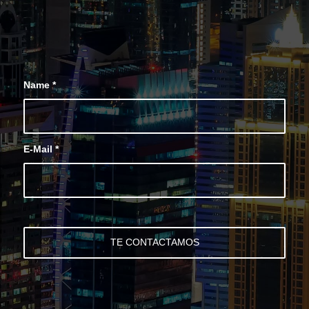
0
0
0
0
0
Semanas
Dias
Horas
Minutos
Segundos
Name
*
E-Mail
*