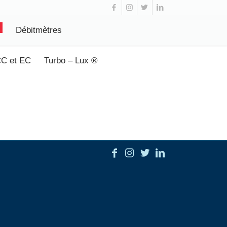
Débitmètres
CC et EC
Turbo – Lux ®